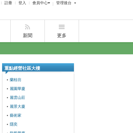
註冊
登入
會員中心
管理後台
屋主管理後台
經紀人管理後台
新聞
更多
賣屋刊登
好房網雜誌
好房APP
重點經營社區大樓
蘭桂坊
麗園華廈
麗雲山莊
麗景大廈
藝術家
隱奕