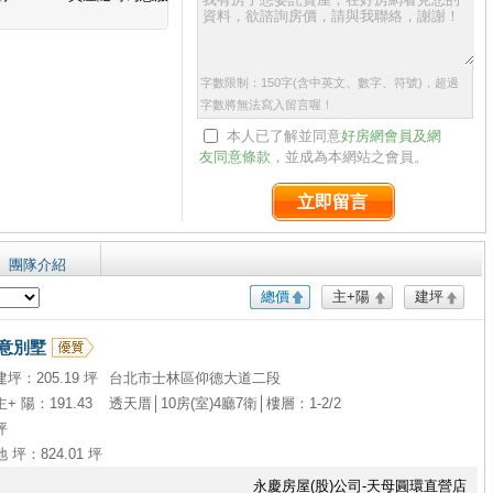
字數限制：150字(含中英文、數字、符號)，超過
字數將無法寫入留言喔！
本人已了解並同意
好房網會員及網
友同意條款
，並成為本網站之會員。
立即留言
團隊介紹
總價
主+陽
建坪
意別墅
建坪：205.19 坪
台北市士林區仰德大道二段
主+ 陽：191.43
透天厝│10房(室)4廳7衛│樓層：1-2/2
坪
地 坪：824.01 坪
永慶房屋(股)公司-天母圓環直營店