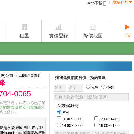
我要刊登
App下載
免費刊登出租
刊登出售
收費方案
租屋
實價登錄
降價地圖
TV
(股)公司 天母圓環直營店
找我免費諮詢房價、預約看屋
峰
先生
小姐
704-0065
本電話時，即表示你已了解
方便聯絡時間
房網會員及網友同意條款
並
站之會員。
皆可
10:00~12:00
12:00~14:00
14:00~18:00
19:00~21:00
 我是永慶房屋 謝明峰，我
Housefun買屋隨時為您服