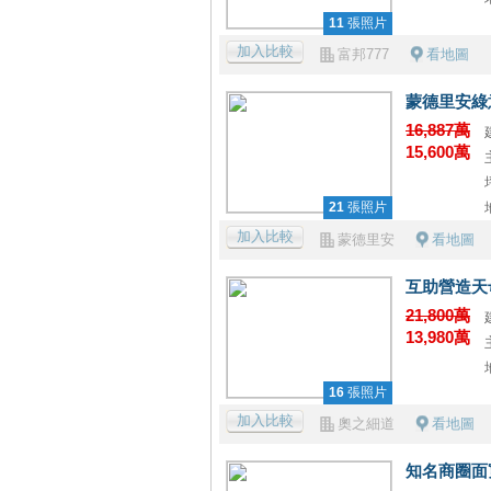
11
張照片
加入比較
富邦777
看地圖
蒙德里安綠
16,887萬
15,600萬
21
張照片
加入比較
蒙德里安
看地圖
互助營造天
21,800萬
13,980萬
16
張照片
加入比較
奧之細道
看地圖
知名商圈面