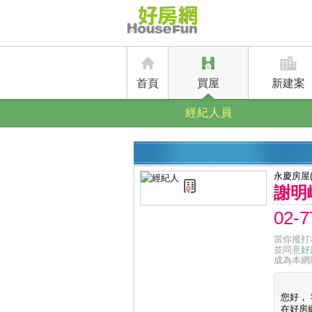
首頁
買屋
新建案
經紀人員
永慶房屋
謝明
02-7
當你撥打
並同意
好
成為本網
您好，
在好房網