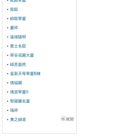
龍殿華廈
龍邸
錦龍華廈
慶祥
遠雄陽明
賓士名邸
翠谷花園大廈
綠意盎然
嘉新天母華廈B棟
僑福園
僑資華廈II
聖羅蘭名廈
瑞祥
展開
奧之細道