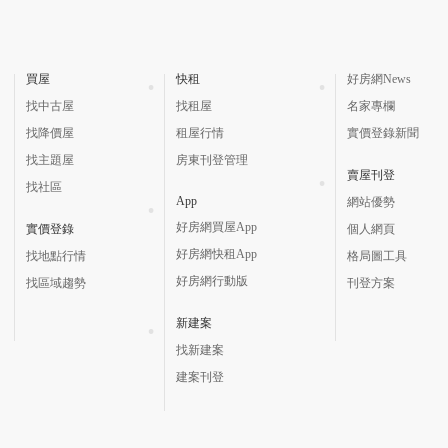
買屋
快租
好房網News
找中古屋
找租屋
名家專欄
找降價屋
租屋行情
實價登錄新聞
找主題屋
房東刊登管理
賣屋刊登
找社區
App
網站優勢
好房網買屋App
實價登錄
個人網頁
好房網快租App
找地點行情
格局圖工具
好房網行動版
找區域趨勢
刊登方案
新建案
找新建案
建案刊登